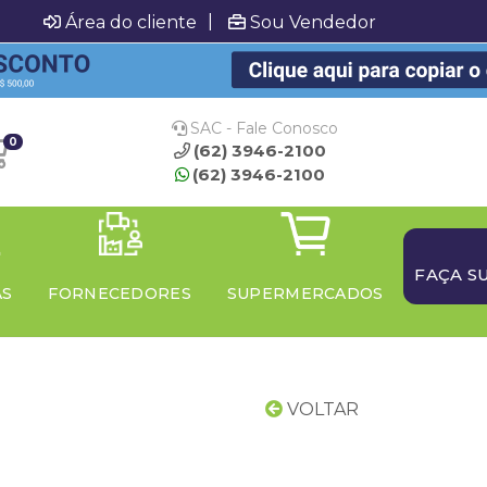
|
Área do cliente
Sou Vendedor
SAC - Fale Conosco
0
(62) 3946-2100
(62) 3946-2100
FAÇA S
AS
FORNECEDORES
SUPERMERCADOS
VOLTAR