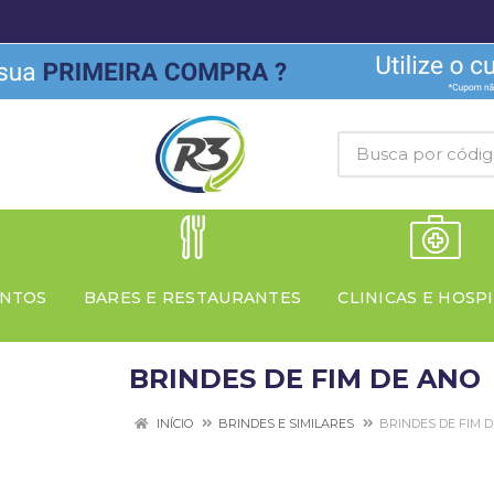
NTOS
BARES E RESTAURANTES
CLINICAS E HOSPI
BRINDES DE FIM DE ANO
INÍCIO
BRINDES E SIMILARES
BRINDES DE FIM 