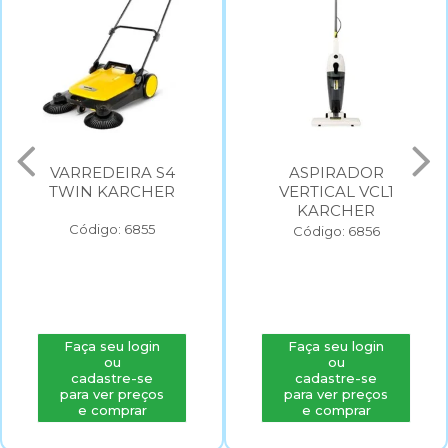
VARREDEIRA S4
ASPIRADOR
TWIN KARCHER
VERTICAL VCL1
KARCHER
Código: 6855
Código: 6856
Faça seu login
Faça seu login
ou
ou
cadastre-se
cadastre-se
para ver preços
para ver preços
e comprar
e comprar