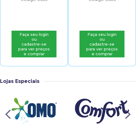
Faça seu login
Faça seu login
ou
ou
cadastre-se
cadastre-se
para ver preços
para ver preços
e comprar
e comprar
Lojas Especiais