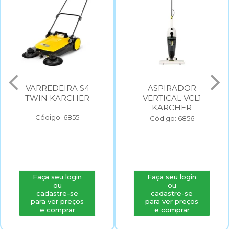
VARREDEIRA S4
ASPIRADOR
TWIN KARCHER
VERTICAL VCL1
KARCHER
Código: 6855
Código: 6856
Faça seu login
Faça seu login
ou
ou
cadastre-se
cadastre-se
para ver preços
para ver preços
e comprar
e comprar