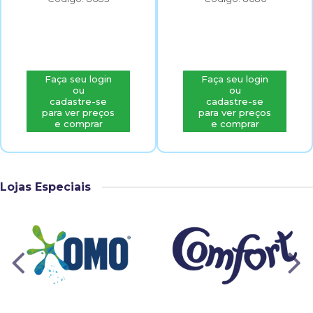
Faça seu login
Faça seu login
ou
ou
cadastre-se
cadastre-se
para ver preços
para ver preços
e comprar
e comprar
Lojas Especiais