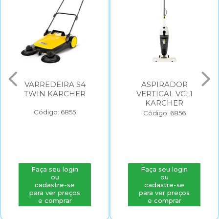
VARREDEIRA S4
ASPIRADOR
TWIN KARCHER
VERTICAL VCL1
KARCHER
Código: 6855
Código: 6856
Faça seu login
Faça seu login
ou
ou
cadastre-se
cadastre-se
para ver preços
para ver preços
e comprar
e comprar