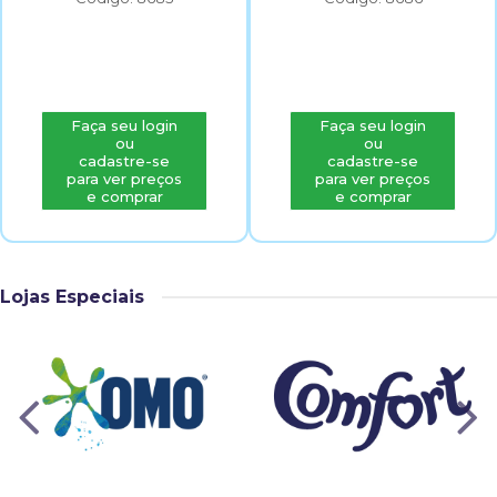
Faça seu login
Faça seu login
ou
ou
cadastre-se
cadastre-se
para ver preços
para ver preços
e comprar
e comprar
Lojas Especiais