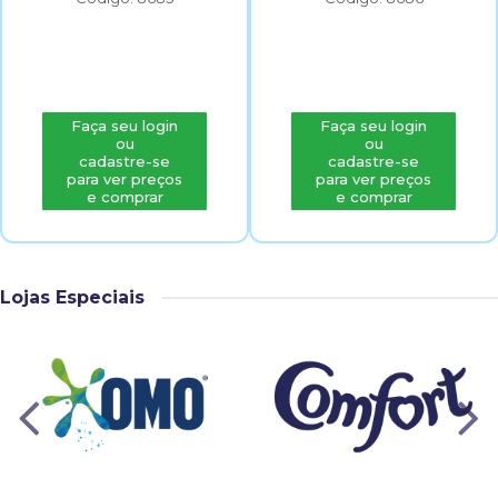
Faça seu login
Faça seu login
ou
ou
cadastre-se
cadastre-se
para ver preços
para ver preços
e comprar
e comprar
Lojas Especiais