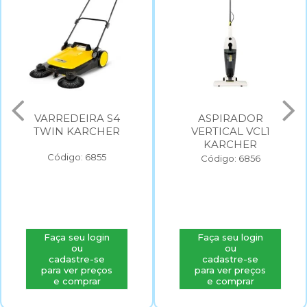
VARREDEIRA S4
ASPIRADOR
TWIN KARCHER
VERTICAL VCL1
KARCHER
Código: 6855
Código: 6856
Faça seu login
Faça seu login
ou
ou
cadastre-se
cadastre-se
para ver preços
para ver preços
e comprar
e comprar