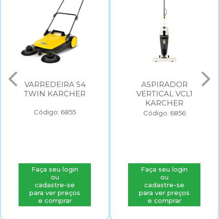
VARREDEIRA S4
ASPIRADOR
TWIN KARCHER
VERTICAL VCL1
KARCHER
Código: 6855
Código: 6856
Faça seu login
Faça seu login
ou
ou
cadastre-se
cadastre-se
para ver preços
para ver preços
e comprar
e comprar