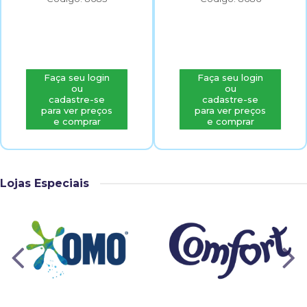
Faça seu login
Faça seu login
ou
ou
cadastre-se
cadastre-se
para ver preços
para ver preços
e comprar
e comprar
Lojas Especiais