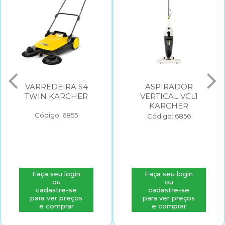
VARREDEIRA S4
ASPIRADOR
TWIN KARCHER
VERTICAL VCL1
KARCHER
Código: 6855
Código: 6856
Faça seu login
Faça seu login
ou
ou
cadastre-se
cadastre-se
para ver preços
para ver preços
e comprar
e comprar