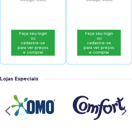
Faça seu login
Faça seu login
ou
ou
cadastre-se
cadastre-se
para ver preços
para ver preços
e comprar
e comprar
Lojas Especiais