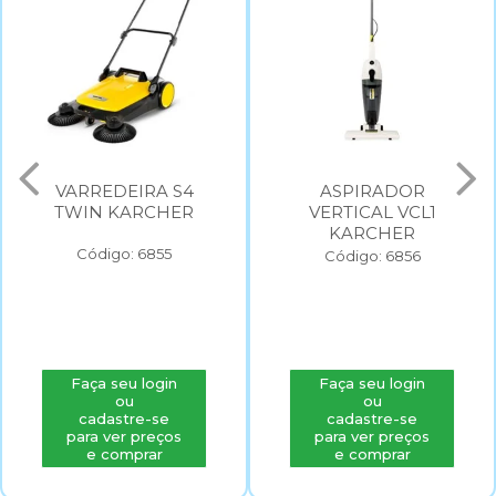
VARREDEIRA S4
ASPIRADOR
TWIN KARCHER
VERTICAL VCL1
KARCHER
Código: 6855
Código: 6856
Faça seu login
Faça seu login
ou
ou
cadastre-se
cadastre-se
para ver preços
para ver preços
e comprar
e comprar