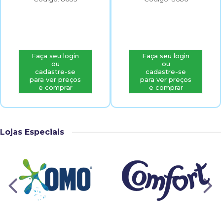
Faça seu login
Faça seu login
ou
ou
cadastre-se
cadastre-se
para ver preços
para ver preços
e comprar
e comprar
Lojas Especiais