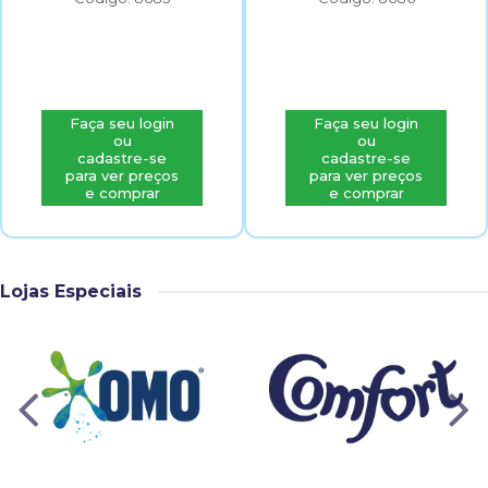
Faça seu login
Faça seu login
ou
ou
cadastre-se
cadastre-se
para ver preços
para ver preços
e comprar
e comprar
Lojas Especiais