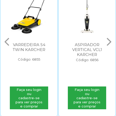
VARREDEIRA S4
ASPIRADOR
TWIN KARCHER
VERTICAL VCL1
KARCHER
Código: 6855
Código: 6856
Faça seu login
Faça seu login
ou
ou
cadastre-se
cadastre-se
para ver preços
para ver preços
e comprar
e comprar