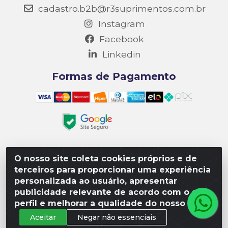
cadastro.b2b@r3suprimentos.com.br
Instagram
Facebook
Linkedin
Formas de Pagamento
O nosso site coleta cookies próprios e de
Matriz R3 Suprimentos - Rua 14, Polo Empresarial Goiás
terceiros para proporcionar uma experiência
– Etapa III, Quadra: 15; Lote 04, Aparecida de
personalizada ao usuário, apresentar
Goiânia/GO, CEP 74985-182. - CNPJ 10.641.901/0001-16
publicidade relevante de acordo com o seu
perfil e melhorar a qualidade do nosso site.
Aceitar
Negar não essenciais