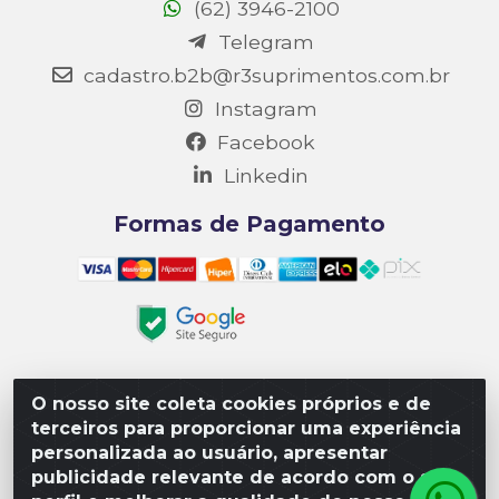
(62) 3946-2100
Telegram
cadastro.b2b@r3suprimentos.com.br
Instagram
Facebook
Linkedin
Formas de Pagamento
O nosso site coleta cookies próprios e de
Matriz R3 Suprimentos - Rua 14, Polo Empresarial Goiás
terceiros para proporcionar uma experiência
– Etapa III, Quadra: 15; Lote 04, Aparecida de
personalizada ao usuário, apresentar
Goiânia/GO, CEP 74985-182. - CNPJ 10.641.901/0001-16
publicidade relevante de acordo com o seu