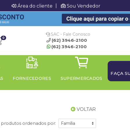
|
Área do cliente
Sou Vendedor
SAC - Fale Conosco
0
(62) 3946-2100
(62) 3946-2100
FAÇA S
AS
FORNECEDORES
SUPERMERCADOS
VOLTAR
 produtos ordenados por: