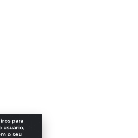
iros para
 usuário,
om o seu