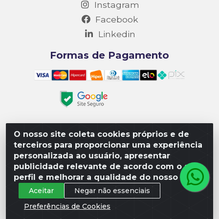
Instagram
Facebook
Linkedin
Formas de Pagamento
O nosso site coleta cookies próprios e de
Matriz R3 Suprimentos - Rua 14, Polo Empresarial Goiás
terceiros para proporcionar uma experiência
– Etapa III, Quadra: 15; Lote 04, Aparecida de
personalizada ao usuário, apresentar
Goiânia/GO, CEP 74985-182. - CNPJ 10.641.901/0001-16
publicidade relevante de acordo com o seu
perfil e melhorar a qualidade do nosso site.
Aceitar
Negar não essenciais
Preferências de Cookies