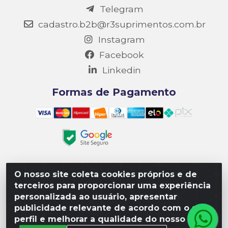
Telegram
cadastro.b2b@r3suprimentos.com.br
Instagram
Facebook
Linkedin
Formas de Pagamento
O nosso site coleta cookies próprios e de
Matriz R3 Suprimentos - Rua 14, Polo Empresarial Goiás
terceiros para proporcionar uma experiência
– Etapa III, Quadra: 15; Lote 04, Aparecida de
personalizada ao usuário, apresentar
Goiânia/GO, CEP 74985-182. - CNPJ 10.641.901/0001-16
publicidade relevante de acordo com o seu
perfil e melhorar a qualidade do nosso site.