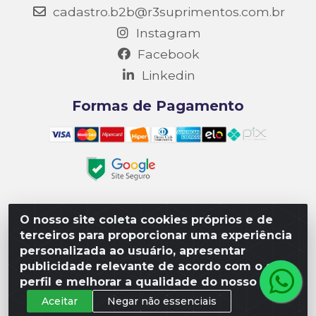
cadastro.b2b@r3suprimentos.com.br
Instagram
Facebook
Linkedin
Formas de Pagamento
O nosso site coleta cookies próprios e de
Matriz R3 Suprimentos - Rua 14, Polo Empresarial Goiás
terceiros para proporcionar uma experiência
– Etapa III, Quadra: 15; Lote 04, Aparecida de
personalizada ao usuário, apresentar
Goiânia/GO, CEP 74985-182. - CNPJ 10.641.901/0001-16
publicidade relevante de acordo com o seu
perfil e melhorar a qualidade do nosso site.
Aceitar
Negar não essenciais