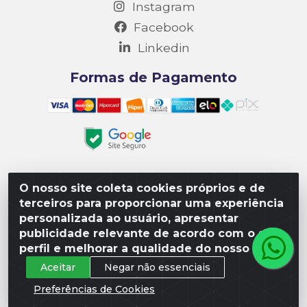
Instagram
Facebook
Linkedin
Formas de Pagamento
O nosso site coleta cookies próprios e de
Matriz R3 Suprimentos - Rua 14, Polo Empresarial Goiás
terceiros para proporcionar uma experiência
– Etapa III, Quadra: 15; Lote 04, Aparecida de
personalizada ao usuário, apresentar
Goiânia/GO, CEP 74985-182. - CNPJ 10.641.901/0001-16
publicidade relevante de acordo com o seu
perfil e melhorar a qualidade do nosso site.
Aceitar
Negar não essenciais
Preferências de Cookies