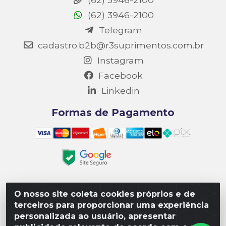
(62) 3946-2100
Telegram
cadastro.b2b@r3suprimentos.com.br
Instagram
Facebook
Linkedin
Formas de Pagamento
O nosso site coleta cookies próprios e de
Matriz R3 Suprimentos - Rua 14, Polo Empresarial Goiás
terceiros para proporcionar uma experiência
– Etapa III, Quadra: 15; Lote 04, Aparecida de
personalizada ao usuário, apresentar
Goiânia/GO, CEP 74985-182. - CNPJ 10.641.901/0001-16