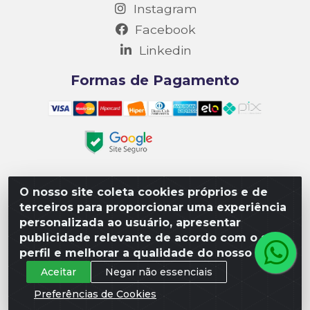
Instagram
Facebook
Linkedin
Formas de Pagamento
O nosso site coleta cookies próprios e de
Matriz R3 Suprimentos - Rua 14, Polo Empresarial Goiás
terceiros para proporcionar uma experiência
– Etapa III, Quadra: 15; Lote 04, Aparecida de
personalizada ao usuário, apresentar
Goiânia/GO, CEP 74985-182. - CNPJ 10.641.901/0001-16
publicidade relevante de acordo com o seu
perfil e melhorar a qualidade do nosso site.
Aceitar
Negar não essenciais
Preferências de Cookies