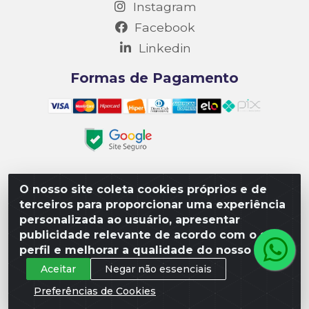
Instagram
Facebook
Linkedin
Formas de Pagamento
O nosso site coleta cookies próprios e de
Matriz R3 Suprimentos - Rua 14, Polo Empresarial Goiás
terceiros para proporcionar uma experiência
– Etapa III, Quadra: 15; Lote 04, Aparecida de
personalizada ao usuário, apresentar
Goiânia/GO, CEP 74985-182. - CNPJ 10.641.901/0001-16
publicidade relevante de acordo com o seu
perfil e melhorar a qualidade do nosso site.
Aceitar
Negar não essenciais
Preferências de Cookies