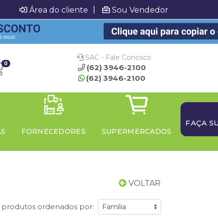
|
Área do cliente
Sou Vendedor
SAC - Fale Conosco
0
(62) 3946-2100
(62) 3946-2100
FAÇA S
AS
FORNECEDORES
SUPERMERCADOS
VOLTAR
1 produtos ordenados por: