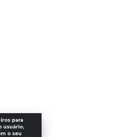
iros para
 usuário,
om o seu