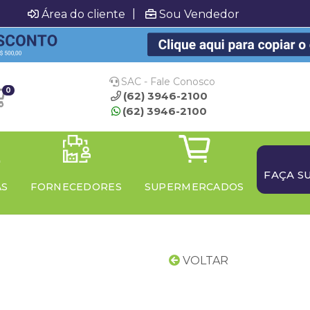
|
Área do cliente
Sou Vendedor
SAC - Fale Conosco
0
(62) 3946-2100
(62) 3946-2100
FAÇA S
AS
FORNECEDORES
SUPERMERCADOS
VOLTAR