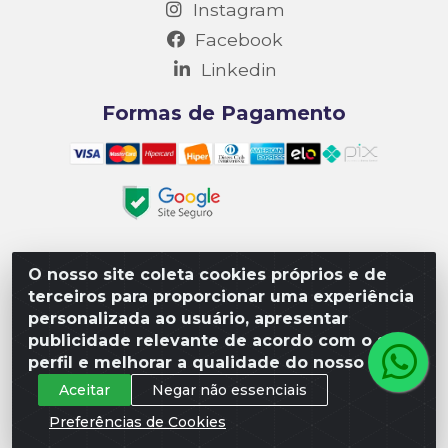
Instagram
Facebook
Linkedin
Formas de Pagamento
O nosso site coleta cookies próprios e de
Matriz R3 Suprimentos - Rua 14, Polo Empresarial Goiás
terceiros para proporcionar uma experiência
– Etapa III, Quadra: 15; Lote 04, Aparecida de
personalizada ao usuário, apresentar
Goiânia/GO, CEP 74985-182. - CNPJ 10.641.901/0001-16
publicidade relevante de acordo com o seu
perfil e melhorar a qualidade do nosso site.
Aceitar
Negar não essenciais
Preferências de Cookies