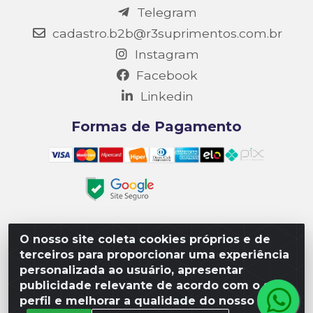
Telegram
cadastro.b2b@r3suprimentos.com.br
Instagram
Facebook
Linkedin
Formas de Pagamento
O nosso site coleta cookies próprios e de
Matriz R3 Suprimentos - Rua 14, Polo Empresarial Goiás
terceiros para proporcionar uma experiência
– Etapa III, Quadra: 15; Lote 04, Aparecida de
personalizada ao usuário, apresentar
Goiânia/GO, CEP 74985-182. - CNPJ 10.641.901/0001-16
publicidade relevante de acordo com o seu
perfil e melhorar a qualidade do nosso site.