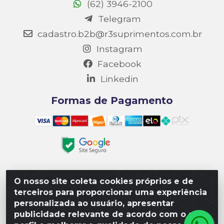
(62) 3946-2100
Telegram
cadastro.b2b@r3suprimentos.com.br
Instagram
Facebook
Linkedin
Formas de Pagamento
O nosso site coleta cookies próprios e de
Matriz R3 Suprimentos - Rua 14, Polo Empresarial Goiás
terceiros para proporcionar uma experiência
– Etapa III, Quadra: 15; Lote 04, Aparecida de
personalizada ao usuário, apresentar
Goiânia/GO, CEP 74985-182. - CNPJ 10.641.901/0001-16
publicidade relevante de acordo com o seu