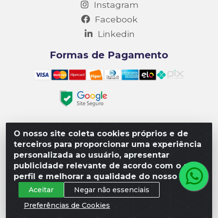
Instagram
Facebook
Linkedin
Formas de Pagamento
O nosso site coleta cookies próprios e de
Matriz R3 Suprimentos - Rua 14, Polo Empresarial Goiás
terceiros para proporcionar uma experiência
– Etapa III, Quadra: 15; Lote 04, Aparecida de
personalizada ao usuário, apresentar
Goiânia/GO, CEP 74985-182. - CNPJ 10.641.901/0001-16
publicidade relevante de acordo com o seu
perfil e melhorar a qualidade do nosso site.
Aceitar
Negar não essenciais
Preferências de Cookies