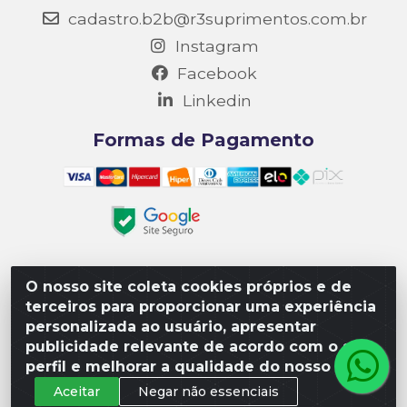
cadastro.b2b@r3suprimentos.com.br
Instagram
Facebook
Linkedin
Formas de Pagamento
O nosso site coleta cookies próprios e de
Matriz R3 Suprimentos - Rua 14, Polo Empresarial Goiás
terceiros para proporcionar uma experiência
– Etapa III, Quadra: 15; Lote 04, Aparecida de
personalizada ao usuário, apresentar
Goiânia/GO, CEP 74985-182. - CNPJ 10.641.901/0001-16
publicidade relevante de acordo com o seu
perfil e melhorar a qualidade do nosso site.
Aceitar
Negar não essenciais