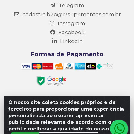
Telegram
cadastro.b2b@r3suprimentos.com.br
Instagram
Facebook
Linkedin
Formas de Pagamento
O nosso site coleta cookies próprios e de
Matriz R3 Suprimentos - Rua 14, Polo Empresarial Goiás
terceiros para proporcionar uma experiência
– Etapa III, Quadra: 15; Lote 04, Aparecida de
personalizada ao usuário, apresentar
Goiânia/GO, CEP 74985-182. - CNPJ 10.641.901/0001-16
publicidade relevante de acordo com o seu
perfil e melhorar a qualidade do nosso site.