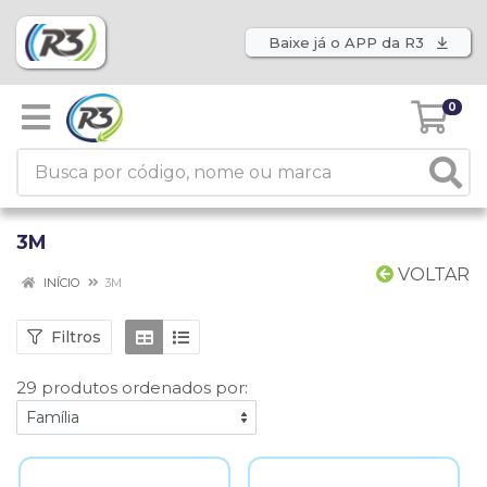
Baixe já o APP da R3
0
3M
VOLTAR
INÍCIO
3M
Filtros
29 produtos ordenados por: