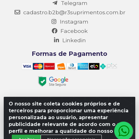
Telegram
cadastro.b2b@r3suprimentos.com.br
Instagram
Facebook
Linkedin
Formas de Pagamento
O nosso site coleta cookies próprios e de
Matriz R3 Suprimentos - Rua 14, Polo Empresarial Goiás
terceiros para proporcionar uma experiência
– Etapa III, Quadra: 15; Lote 04, Aparecida de
personalizada ao usuário, apresentar
Goiânia/GO, CEP 74985-182. - CNPJ 10.641.901/0001-16
publicidade relevante de acordo com o seu
perfil e melhorar a qualidade do nosso site.