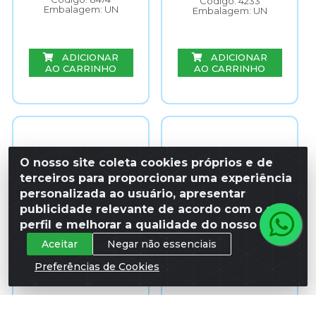
Código: 4233
Embalagem: UN
Embalagem: UN
ADICIONAR
ADICIONAR
AO CARRINHO
AO CARRINHO
O nosso site coleta cookies próprios e de
terceiros para proporcionar uma experiência
personalizada ao usuário, apresentar
publicidade relevante de acordo com o seu
perfil e melhorar a qualidade do nosso site.
Aceitar
Negar não essenciais
Preferências de Cookies
PLACA CONE
CONE PLACA
SINALIZAÇÃO NÃO
SINALIZAÇÃO