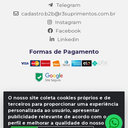
Telegram
cadastro.b2b@r3suprimentos.com.br
Instagram
Facebook
Linkedin
Formas de Pagamento
O nosso site coleta cookies próprios e de
Matriz R3 Suprimentos - Rua 14, Polo Empresarial Goiás
terceiros para proporcionar uma experiência
– Etapa III, Quadra: 15; Lote 04, Aparecida de
personalizada ao usuário, apresentar
Goiânia/GO, CEP 74985-182. - CNPJ 10.641.901/0001-16
publicidade relevante de acordo com o seu
perfil e melhorar a qualidade do nosso site.