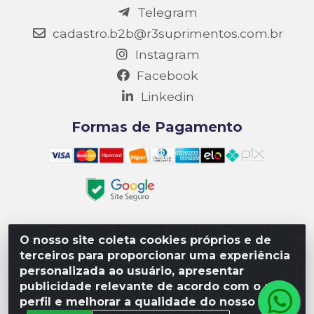
Telegram
cadastro.b2b@r3suprimentos.com.br
Instagram
Facebook
Linkedin
Formas de Pagamento
O nosso site coleta cookies próprios e de
Matriz R3 Suprimentos - Rua 14, Polo Empresarial Goiás
terceiros para proporcionar uma experiência
– Etapa III, Quadra: 15; Lote 04, Aparecida de
personalizada ao usuário, apresentar
Goiânia/GO, CEP 74985-182. - CNPJ 10.641.901/0001-16
publicidade relevante de acordo com o seu
perfil e melhorar a qualidade do nosso site.