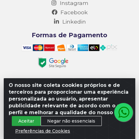
Instagram
Facebook
Linkedin
Formas de Pagamento
O nosso site coleta cookies próprios e de
Matriz R3 Suprimentos - Rua 14, Polo Empresarial Goiás
terceiros para proporcionar uma experiência
– Etapa III, Quadra: 15; Lote 04, Aparecida de
personalizada ao usuário, apresentar
Goiânia/GO, CEP 74985-182. - CNPJ 10.641.901/0001-16
publicidade relevante de acordo com o seu
perfil e melhorar a qualidade do nosso site.
Aceitar
Negar não essenciais
Preferências de Cookies