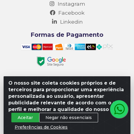
Instagram
Facebook
Linkedin
Formas de Pagamento
O nosso site coleta cookies próprios e de
Matriz R3 Suprimentos - Rua 14, Polo Empresarial Goiás
terceiros para proporcionar uma experiência
– Etapa III, Quadra: 15; Lote 04, Aparecida de
personalizada ao usuário, apresentar
Goiânia/GO, CEP 74985-182. - CNPJ 10.641.901/0001-16
publicidade relevante de acordo com o seu
perfil e melhorar a qualidade do nosso site.
Aceitar
Negar não essenciais
Preferências de Cookies