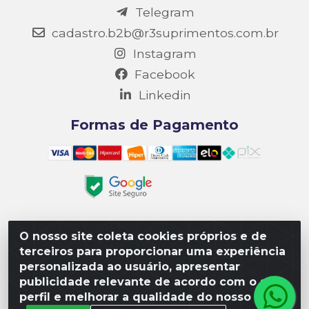
Telegram
cadastro.b2b@r3suprimentos.com.br
Instagram
Facebook
Linkedin
Formas de Pagamento
O nosso site coleta cookies próprios e de
Matriz R3 Suprimentos - Rua 14, Polo Empresarial Goiás
terceiros para proporcionar uma experiência
– Etapa III, Quadra: 15; Lote 04, Aparecida de
personalizada ao usuário, apresentar
Goiânia/GO, CEP 74985-182. - CNPJ 10.641.901/0001-16
publicidade relevante de acordo com o seu
perfil e melhorar a qualidade do nosso site.