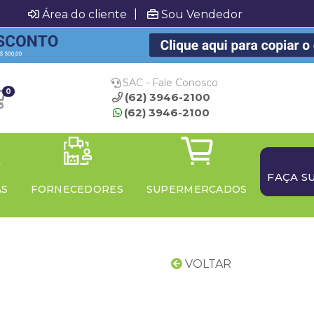
|
Área do cliente
Sou Vendedor
SAC - Fale Conosco
0
(62) 3946-2100
(62) 3946-2100
FAÇA S
AS
FORNECEDORES
SUPERMERCADOS
VOLTAR