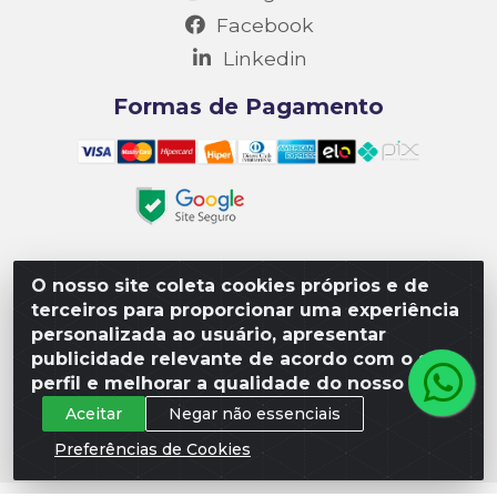
Facebook
Linkedin
Formas de Pagamento
O nosso site coleta cookies próprios e de
Matriz R3 Suprimentos - Rua 14, Polo Empresarial Goiás
terceiros para proporcionar uma experiência
– Etapa III, Quadra: 15; Lote 04, Aparecida de
personalizada ao usuário, apresentar
Goiânia/GO, CEP 74985-182. - CNPJ 10.641.901/0001-16
publicidade relevante de acordo com o seu
perfil e melhorar a qualidade do nosso site.
Aceitar
Negar não essenciais
Preferências de Cookies