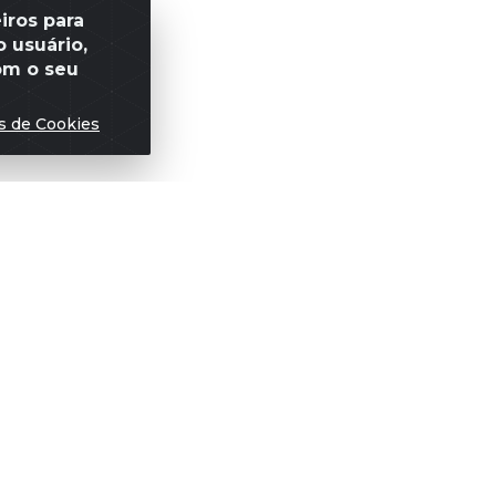
iros para
 usuário,
om o seu
s de Cookies