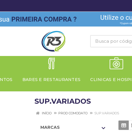
NTOS
BARES E RESTAURANTES
CLINICAS E HOSPI
SUP.VARIADOS
INÍCIO
PROD COMODATO
SUP.VARIADOS
MARCAS