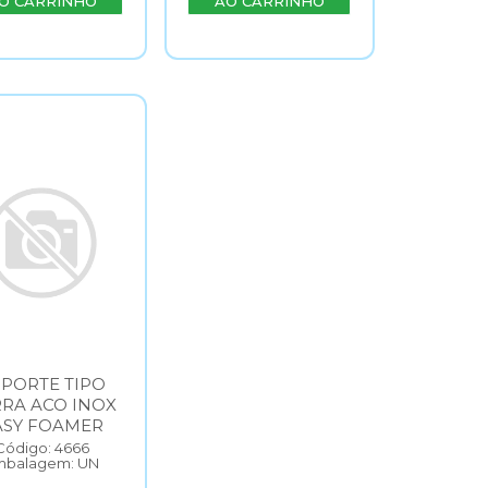
O CARRINHO
AO CARRINHO
PORTE TIPO
RA ACO INOX
ASY FOAMER
Código: 4666
mbalagem: UN