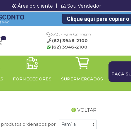
|
Área do cliente
Sou Vendedor
SAC - Fale Conosco
0
(62) 3946-2100
(62) 3946-2100
FAÇA S
AS
FORNECEDORES
SUPERMERCADOS
VOLTAR
 produtos ordenados por: