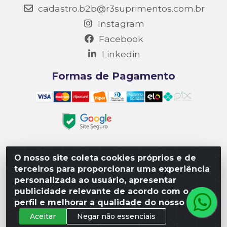
cadastro.b2b@r3suprimentos.com.br
Instagram
Facebook
Linkedin
Formas de Pagamento
O nosso site coleta cookies próprios e de
Matriz R3 Suprimentos - Rua 14, Polo Empresarial Goiás
terceiros para proporcionar uma experiência
– Etapa III, Quadra: 15; Lote 04, Aparecida de
personalizada ao usuário, apresentar
Goiânia/GO, CEP 74985-182. - CNPJ 10.641.901/0001-16
publicidade relevante de acordo com o seu
perfil e melhorar a qualidade do nosso site.
Aceitar
Negar não essenciais