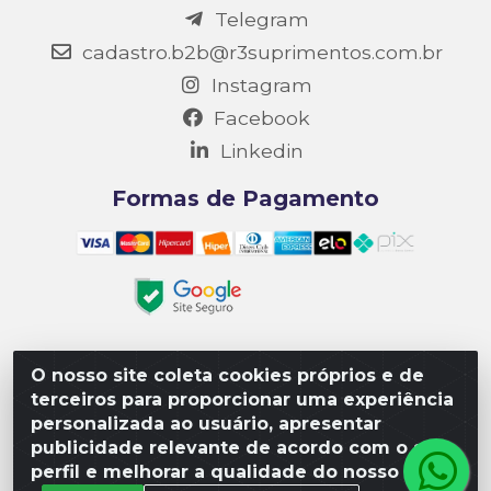
Telegram
cadastro.b2b@r3suprimentos.com.br
Instagram
Facebook
Linkedin
Formas de Pagamento
O nosso site coleta cookies próprios e de
Matriz R3 Suprimentos - Rua 14, Polo Empresarial Goiás
terceiros para proporcionar uma experiência
– Etapa III, Quadra: 15; Lote 04, Aparecida de
personalizada ao usuário, apresentar
Goiânia/GO, CEP 74985-182. - CNPJ 10.641.901/0001-16
publicidade relevante de acordo com o seu
perfil e melhorar a qualidade do nosso site.