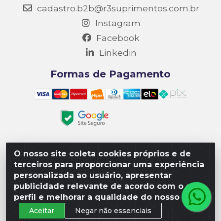
cadastro.b2b@r3suprimentos.com.br
Instagram
Facebook
Linkedin
Formas de Pagamento
O nosso site coleta cookies próprios e de
Matriz R3 Suprimentos - Rua 14, Polo Empresarial Goiás
terceiros para proporcionar uma experiência
– Etapa III, Quadra: 15; Lote 04, Aparecida de
personalizada ao usuário, apresentar
Goiânia/GO, CEP 74985-182. - CNPJ 10.641.901/0001-16
publicidade relevante de acordo com o seu
perfil e melhorar a qualidade do nosso site.
Aceitar
Negar não essenciais