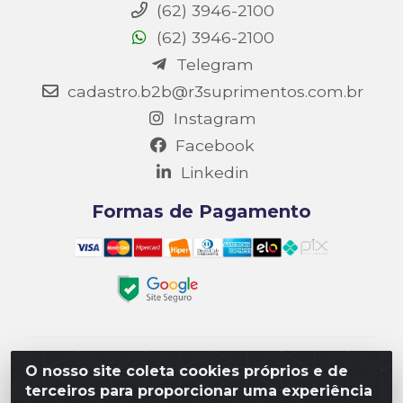
(62) 3946-2100
(62) 3946-2100
Telegram
cadastro.b2b@r3suprimentos.com.br
Instagram
Facebook
Linkedin
Formas de Pagamento
Matriz R3 Suprimentos - Rua 14, Polo Empresarial
O nosso site coleta cookies próprios e de
Goiás – Etapa III, Quadra: 15; Lote 04, Aparecida de
terceiros para proporcionar uma experiência
Goiânia/GO, CEP 74985-182. - CNPJ