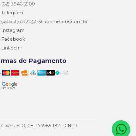
(62) 3946-2100
Telegram
cadastro.b2b@r3suprimentos.com.br
Instagram
Facebook
Linkedin
ormas de Pagamento
de Goiânia/GO, CEP 74985-182. - CNPJ