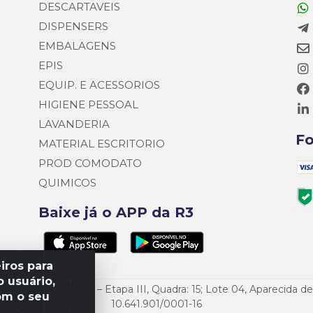
DESCARTAVEIS
DISPENSERS
EMBALAGENS
EPIS
EQUIP. E ACESSORIOS
HIGIENE PESSOAL
LAVANDERIA
F
MATERIAL ESCRITORIO
PROD COMODATO
QUIMICOS
Baixe já o APP da R3
iros para
 usuário,
o Empresarial Goiás – Etapa III, Quadra: 15; Lote 04, Aparecida 
om o seu
10.641.901/0001-16