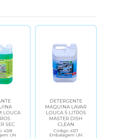
ANTE
DETERGENTE
DETE
UINA
MAQUINA LAVAR
NEUT
M LOUCA
LOUCA 5 LITROS
CONCENT
TROS
MASTER DISH
5L UNI
R SEC
CLEAN
Código: 
Embalage
: 4128
Código: 4127
gem: UN
Embalagem: UN