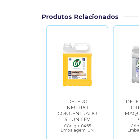
Produtos Relacionados
ETERGENTE
DETERG
DETE
UINA LAVAR
NEUTRO
LIT
CA 5 LITROS
CONCENTRADO
MAQU
STER DISH
5L UNILEV
L
CLEAN
Código: 8465
Cód
Embalagem: UN
Emba
Código: 4127
balagem: UN