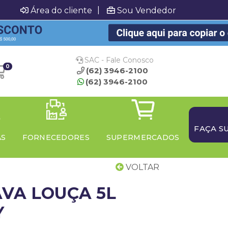
|
Área do cliente
Sou Vendedor
SAC - Fale Conosco
0
(62) 3946-2100
(62) 3946-2100
FAÇA S
AS
FORNECEDORES
SUPERMERCADOS
VOLTAR
VA LOUÇA 5L
Y