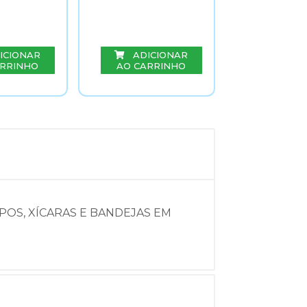
ADIC
AO CAR
ICIONAR
ADICIONAR
ARRINHO
AO CARRINHO
POS, XÍCARAS E BANDEJAS EM