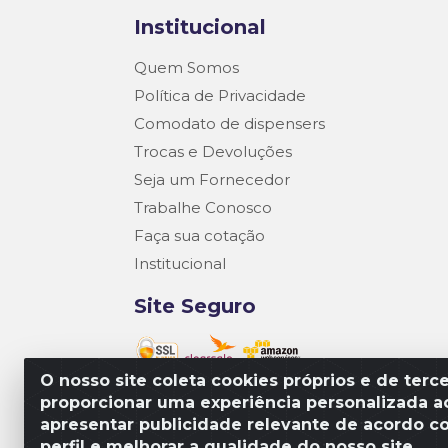
Institucional
Quem Somos
Política de Privacidade
Comodato de dispensers
Trocas e Devoluções
Seja um Fornecedor
Trabalhe Conosco
Faça sua cotação
Institucional
Site Seguro
O nosso site coleta cookies próprios e de terce
proporcionar uma experiência personalizada ao
Matriz R3 Suprimentos - Rua 14, Pol
apresentar publicidade relevante de acordo c
perfil e melhorar a qualidade do nosso site.