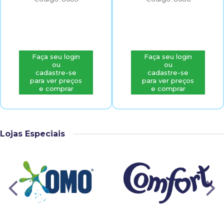
Faça seu login
Faça seu login
ou
ou
cadastre-se
cadastre-se
para ver preços
para ver preços
e comprar
e comprar
Lojas Especiais