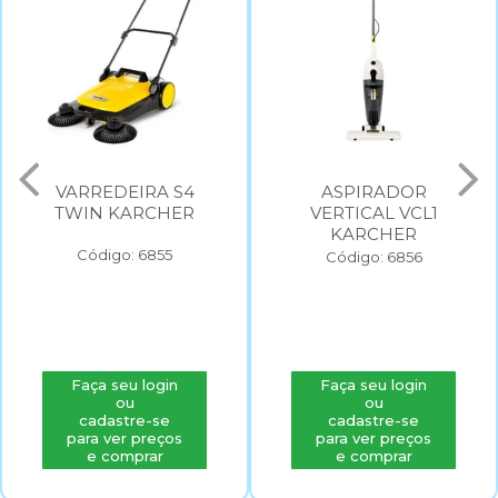
VARREDEIRA S4
ASPIRADOR
TWIN KARCHER
VERTICAL VCL1
KARCHER
Código: 6855
Código: 6856
Faça seu login
Faça seu login
ou
ou
cadastre-se
cadastre-se
para ver preços
para ver preços
e comprar
e comprar