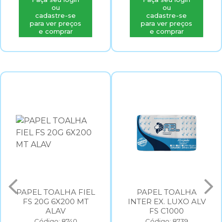
ou
ou
cadastre-se
cadastre-se
para ver preços
para ver preços
e comprar
e comprar
PAPEL TOALHA FIEL
PAPEL TOALHA
FS 20G 6X200 MT
INTER EX. LUXO ALV
ALAV
FS C1000
Código: 8740
Código: 8739