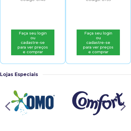
Faça seu login
Faça seu login
ou
ou
cadastre-se
cadastre-se
para ver preços
para ver preços
e comprar
e comprar
Lojas Especiais