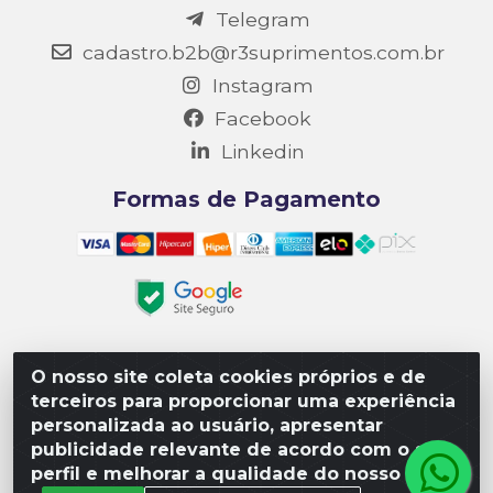
Telegram
cadastro.b2b@r3suprimentos.com.br
Instagram
Facebook
Linkedin
Formas de Pagamento
O nosso site coleta cookies próprios e de
Matriz R3 Suprimentos - Rua 14, Polo Empresarial Goiás
terceiros para proporcionar uma experiência
– Etapa III, Quadra: 15; Lote 04, Aparecida de
personalizada ao usuário, apresentar
Goiânia/GO, CEP 74985-182. - CNPJ 10.641.901/0001-16
publicidade relevante de acordo com o seu
perfil e melhorar a qualidade do nosso site.