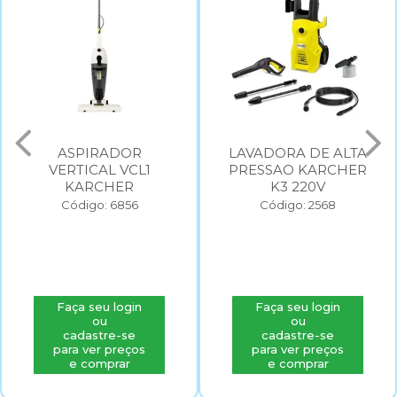
ASPIRADOR
LAVADORA DE ALTA
VERTICAL VCL1
PRESSAO KARCHER
KARCHER
K3 220V
Código: 6856
Código: 2568
Faça seu login
Faça seu login
ou
ou
cadastre-se
cadastre-se
para ver preços
para ver preços
e comprar
e comprar