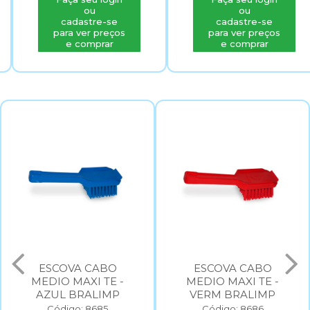
ou
ou
cadastre-se
cadastre-se
para ver preços
para ver preços
e comprar
e comprar
ESCOVA CABO
ESCOVA LIMPA
MEDIO MAXI TE -
GUIAS VERMELHO
VERM BRALIMP
Código: 8687
Código: 8686