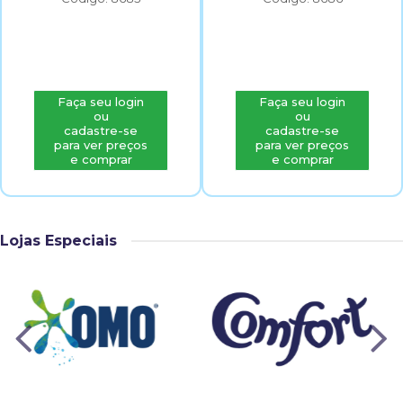
Faça seu login
Faça seu login
ou
ou
cadastre-se
cadastre-se
para ver preços
para ver preços
e comprar
e comprar
Lojas Especiais