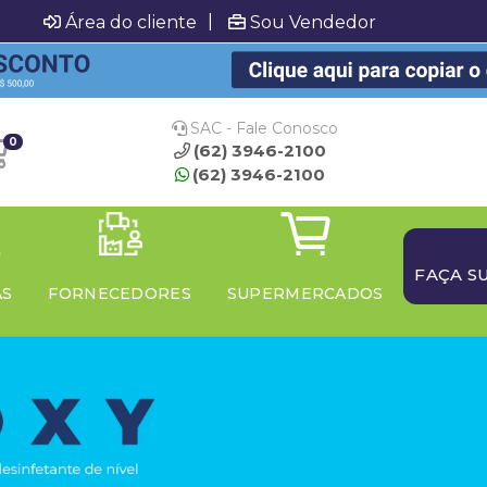
|
Área do cliente
Sou Vendedor
SAC - Fale Conosco
0
(62) 3946-2100
(62) 3946-2100
FAÇA S
AS
FORNECEDORES
SUPERMERCADOS