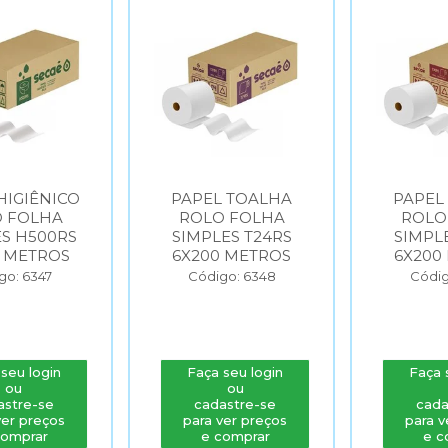
PAPEL TOALHA
PAPEL TOALHA
ROLO FOLHA
ROLO FOLHA
SIMPLES T24RS
SIMPLES T30RS
6X200 METROS
6X200 METROS
Código: 6348
Código: 6349
Faça seu login
Faça seu login
ou
ou
cadastre-se
cadastre-se
para ver preços
para ver preços
e comprar
e comprar