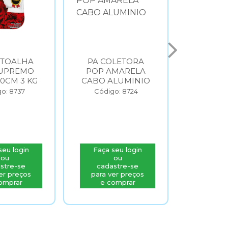
 TOALHA
PA COLETORA
LIXEI
UPREMO
POP AMARELA
AZUL 
20CM 3 KG
CABO ALUMINIO
BRAL
o: 8737
Código: 8724
Códig
seu login
Faça seu login
Faça s
ou
ou
stre-se
cadastre-se
cada
er preços
para ver preços
para v
omprar
e comprar
e c