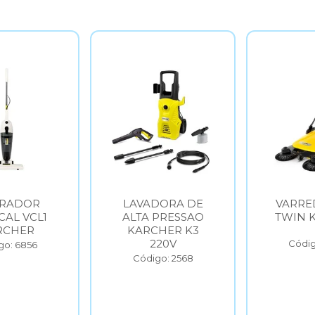
VADORA DE
VARREDEIRA S6
VAR
TA PRESSAO
TWIN KARCHER
TWI
ARCHER K3
220V
Código: 6854
C
ódigo: 2568