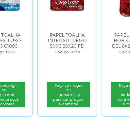
 TOALHA
PAPEL TOALHA
PAPEL
 EX. LUXO
INTER SUPREMO
BOB S
FS C1000
500G 20X20 FD
CEL 6X
go: 8739
Código: 8738
Códig
seu login
Faça seu login
Faça 
ou
ou
astre-se
cadastre-se
cada
ver preços
para ver preços
para v
comprar
e comprar
e c