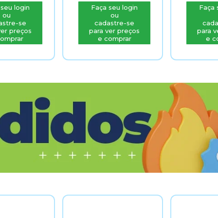
aça seu login
Faça seu login
F
ou
ou
cadastre-se
cadastre-se
ara ver preços
para ver preços
pa
e comprar
e comprar