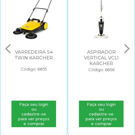
VARREDEIRA S4
ASPIRADOR
TWIN KARCHER
VERTICAL VCL1
KARCHER
Código: 6855
Código: 6856
Faça seu login
Faça seu login
ou
ou
cadastre-se
cadastre-se
para ver preços
para ver preços
e comprar
e comprar