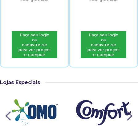
Faça seu login
Faça seu login
ou
ou
cadastre-se
cadastre-se
para ver preços
para ver preços
e comprar
e comprar
Lojas Especiais