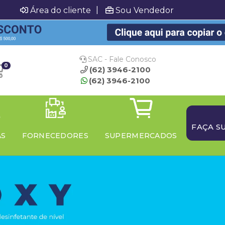
|
Área do cliente
Sou Vendedor
SAC - Fale Conosco
0
(62) 3946-2100
(62) 3946-2100
FAÇA S
AS
FORNECEDORES
SUPERMERCADOS