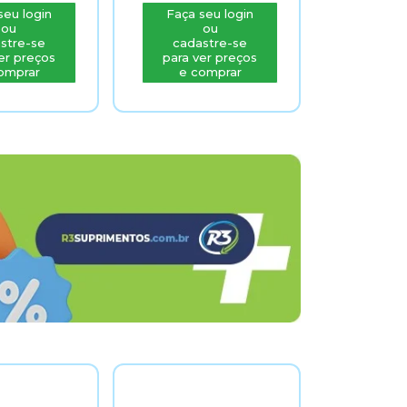
Faça seu login
Faça seu login
ou
ou
cadastre-se
cadastre-se
para ver preços
para ver preços
e comprar
e comprar