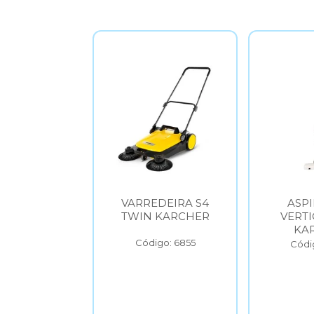
S6
VARREDEIRA S4
ASPIRADOR
ER
TWIN KARCHER
VERTICAL VCL
KARCHER
Código: 6855
Código: 6856