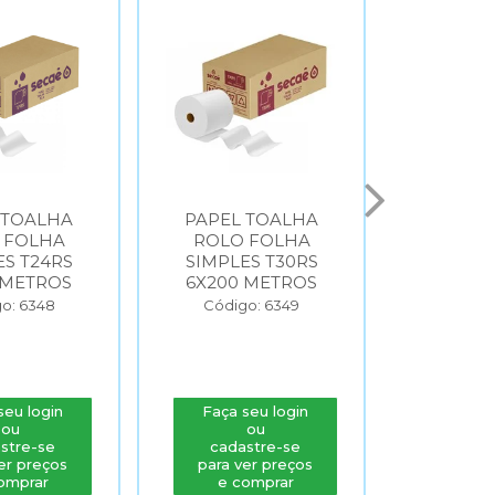
 TOALHA
PAPEL TOALHA
PAPEL
 FOLHA
ROLO FOLHA
INTER
ES T24RS
SIMPLES T30RS
FOLHA 
 METROS
6X200 METROS
T24I
FO
o: 6348
Código: 6349
Códig
seu login
Faça seu login
Faça s
ou
ou
stre-se
cadastre-se
cada
er preços
para ver preços
para v
omprar
e comprar