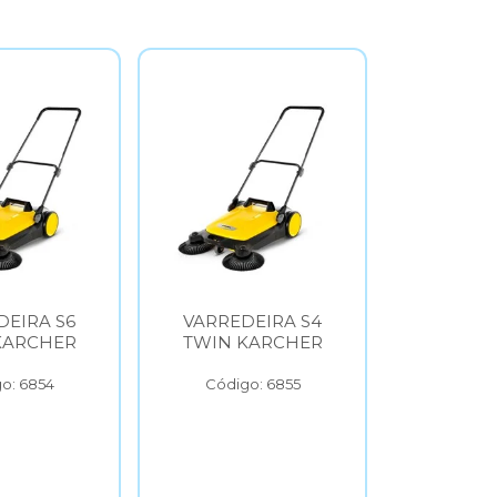
6
VARREDEIRA S4
ASPIRADOR
R
TWIN KARCHER
VERTICAL VCL1
KARCHER
Código: 6855
Código: 6856