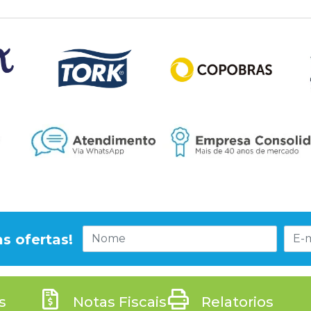
s ofertas!
s
Notas Fiscais
Relatorios