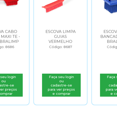
VA CABO
ESCOVA LIMPA
ESCOV
MAXI TE -
GUIAS
BANCAD
BRALIMP
VERMELHO
BRA
go: 8686
Código: 8687
Códig
seu login
Faça seu login
Faça 
ou
ou
astre-se
cadastre-se
cada
ver preços
para ver preços
para v
comprar
e comprar
e c