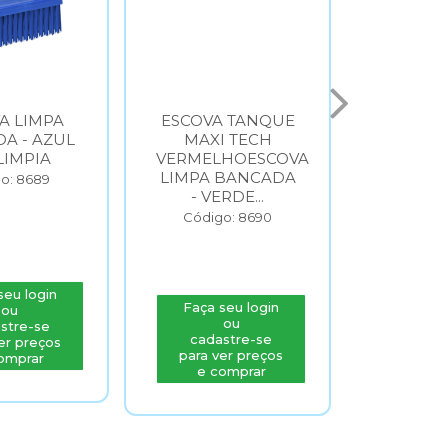
A LIMPA
ESCOVA TANQUE
ESCOVA
A - AZUL
MAXI TECH
MAXI
LIMPIA
VERMELHOESCOVA
VERMEL
LIMPA BANCADA
LIMPA 
o: 8689
- VERDE...
- VE
Código: 8690
Códig
seu login
Faça seu login
Faça s
ou
ou
stre-se
cadastre-se
cada
er preços
para ver preços
para v
omprar
e comprar
e c