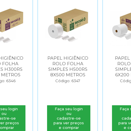
HIGIÊNICO
PAPEL HIGIÊNICO
PAPEL
 FOLHA
ROLO FOLHA
ROLO
S H300RS
SIMPLES H500RS
SIMPL
 METROS
8X500 METROS
6X200
go: 6346
Código: 6347
Códig
seu login
Faça seu login
Faça 
ou
ou
astre-se
cadastre-se
cada
ver preços
para ver preços
para v
comprar
e comprar
e c