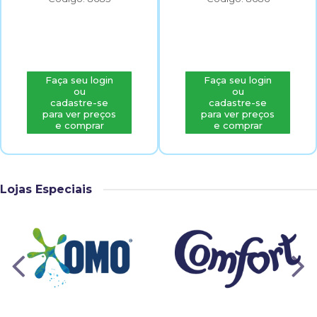
Faça seu login
Faça seu login
ou
ou
cadastre-se
cadastre-se
para ver preços
para ver preços
e comprar
e comprar
Lojas Especiais